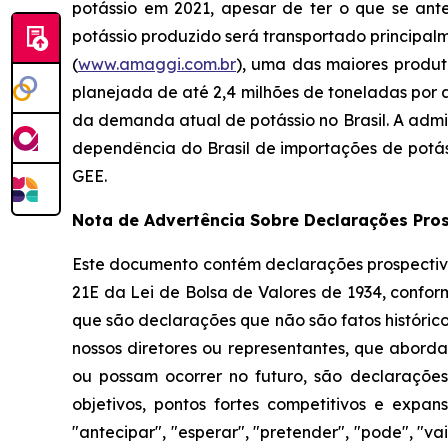
potássio em 2021, apesar de ter o que se ant
potássio produzido será transportado principal
(
www.amaggi.com.br
), uma das maiores produt
planejada de até 2,4 milhões de toneladas por
da demanda atual de potássio no Brasil. A adm
dependência do Brasil de importações de potá
GEE.
Nota de Advertência Sobre Declarações Pro
Este documento contém declarações prospectiva
21E da Lei de Bolsa de Valores de 1934, conform
que são declarações que não são fatos histórico
nossos diretores ou representantes, que abord
ou possam ocorrer no futuro, são declarações 
objetivos, pontos fortes competitivos e expa
"antecipar", "esperar", "pretender", "pode", "v