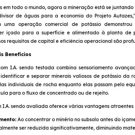
ias em todo o mundo, agora a mineração está se juntando 
 divisor de águas para a economia do Projeto Autazes,"
em uma operação comercial de potássio demonstrou
 içado para a superfície e alimentado à planta de p
s requisitos de capital e eficiência operacional são prof
is Benefícios
com I.A. sendo testada combina sensoriamento avança
entificar e separar minerais valiosos de potássio da r
las individuais de rocha enquanto elas passam pelo e
ula para o fluxo de concentrado ou de rejeito.
 I.A. sendo avaliada oferece várias vantagens atraentes 
mento:
Ao concentrar o minério no subsolo antes do içam
lmente ser reduzida significativamente, diminuindo mater