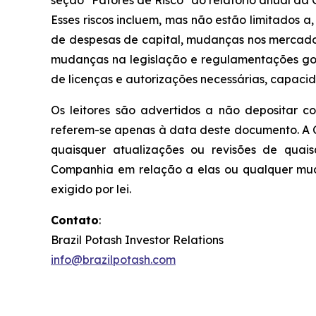
seção "Fatores de Risco" do relatório anual da
Esses riscos incluem, mas não estão limitados 
de despesas de capital, mudanças nos mercados
mudanças na legislação e regulamentações gove
de licenças e autorizações necessárias, capacid
Os leitores são advertidos a não depositar c
referem-se apenas à data deste documento. A 
quaisquer atualizações ou revisões de quai
Companhia em relação a elas ou qualquer mud
exigido por lei.
Contato
:
Brazil Potash Investor Relations
info@brazilpotash.com