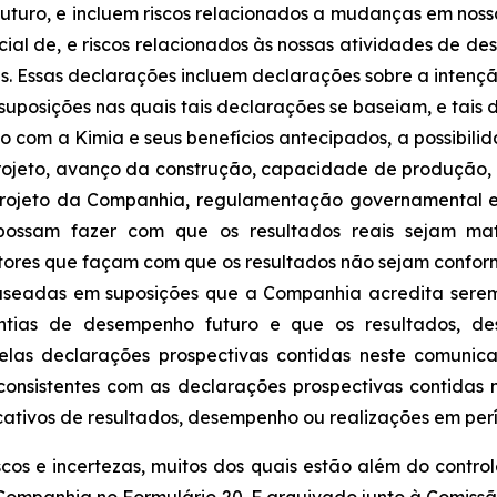
turo, e incluem riscos relacionados a mudanças em nossas
cial de, e riscos relacionados às nossas atividades de de
s. Essas declarações incluem declarações sobre a intenç
posições nas quais tais declarações se baseiam, e tais d
vo com a Kimia e seus benefícios antecipados, a possibil
projeto, avanço da construção, capacidade de produção
do projeto da Companhia, regulamentação governamental
 possam fazer com que os resultados reais sejam mat
atores que façam com que os resultados não sejam confo
aseadas em suposições que a Companhia acredita serem
ntias de desempenho futuro e que os resultados, des
pelas declarações prospectivas contidas neste comunic
onsistentes com as declarações prospectivas contidas 
ativos de resultados, desempenho ou realizações em per
scos e incertezas, muitos dos quais estão além do contro