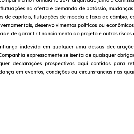
 Companhia no Formulário 20-F arquivado junto à Comissão
a, flutuações na oferta e demanda de potássio, mudança
 de capitais, flutuações de moeda e taxa de câmbio, c
rnamentais, desenvolvimentos políticos ou econômicos 
ade de garantir financiamento do projeto e outros riscos 
onfiança indevida em qualquer uma dessas declarações
Companhia expressamente se isenta de quaisquer obriga
squer declarações prospectivas aqui contidas para re
ança em eventos, condições ou circunstâncias nas quai