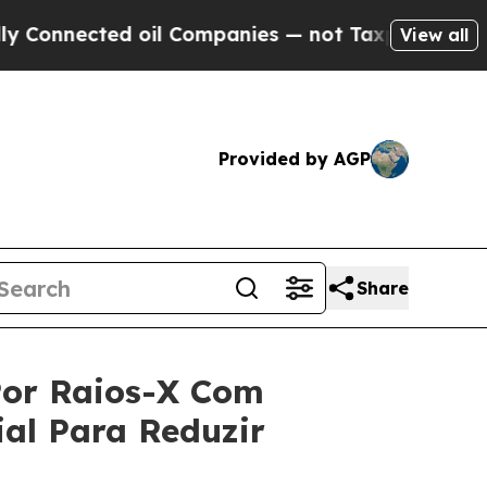
ed oil Companies — not Taxpayers — the Chance to
View all
Provided by AGP
Share
 Por Raios-X Com
ial Para Reduzir