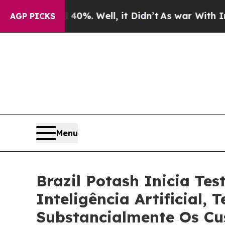
 40%. Well, it Didn’t
As war With Iran Drove oi
AGP PICKS
Menu
Brazil Potash Inicia Te
Inteligência Artificial,
Substancialmente Os Cu