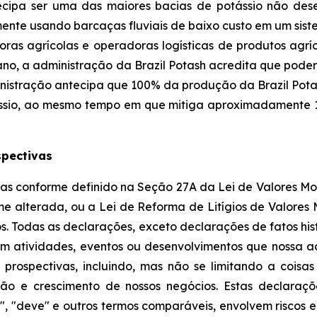
ecipa ser uma das maiores bacias de potássio não des
mente usando barcaças fluviais de baixo custo em um sist
oras agrícolas e operadoras logísticas de produtos agrí
 ano, a administração da Brazil Potash acredita que pod
inistração antecipa que 100% da produção da Brazil Pot
ssio, ao mesmo tempo em que mitiga aproximadamente 1
spectivas
s conforme definido na Seção 27A da Lei de Valores Mobi
e alterada, ou a Lei de Reforma de Litígios de Valores M
s. Todas as declarações, exceto declarações de fatos hist
am atividades, eventos ou desenvolvimentos que nossa 
prospectivas, incluindo, mas não se limitando a coisa
nsão e crescimento de nossos negócios. Estas declara
ai", "deve" e outros termos comparáveis, envolvem riscos