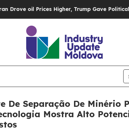
l Prices Higher, Trump Gave Politically Connect
ste De Separação De Minério
 Tecnologia Mostra Alto Potenc
stos