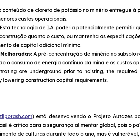
conteúdo de cloreto de potássio no minério entregue à 
menores custos operacionais.
Esta tecnologia de I.A. poderia potencialmente permitir 
 construção quanto o custo, ou mantenha as especificaç
ento de capital adicional mínimo.
 Melhoradas:
A pré-concentração de minério no subsolo r
o o consumo de energia contínuo da mina e os custos ope
rating ore underground prior to hoisting, the required 
ly lowering construction capital requirements.
ilpotash.com
) está desenvolvendo o Projeto Autazes par
sil é crítico para a segurança alimentar global, pois o 
cimento de culturas durante todo o ano, mas é vulnerável, 