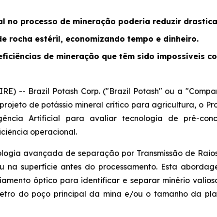
ial no processo de mineração poderia reduzir drastic
de rocha estéril, economizando tempo e dinheiro.
eficiências de mineração que têm sido impossíveis c
E) -- Brazil Potash Corp. ("Brazil Potash" ou a "Com
jeto de potássio mineral crítico para agricultura, o Pro
ência Artificial para avaliar tecnologia de pré-con
iciência operacional.
logia avançada de separação por Transmissão de Raios-X
u na superfície antes do processamento. Esta abordage
amento óptico para identificar e separar minério valioso 
âmetro do poço principal da mina e/ou o tamanho da p